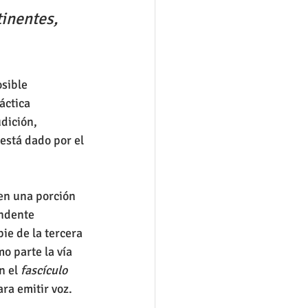
inentes, 
sible 
áctica 
dición, 
está dado por el 
 en una porción 
endente 
ie de la tercera 
o parte la vía 
 el 
fascículo 
ara emitir voz.