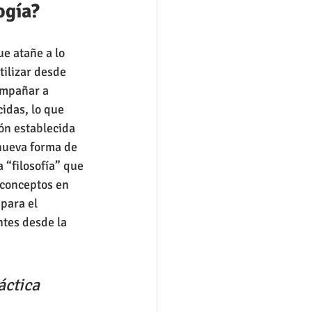
ogía?
ue atañe a lo 
ilizar desde 
ompañar a 
idas, lo que 
ón establecida 
nueva forma de 
 “filosofía” que 
 conceptos en 
para el 
tes desde la 
áctica 