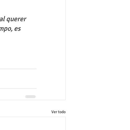
al querer 
mpo, es 
Ver todo