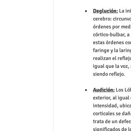
Deglución:
 La in
cerebro: circunvo
órdenes por medi
córtico-bulbar, a
estas órdenes con
faringe y la lari
realizan el refle
igual que la voz, 
siendo reflejo.
Audición:
 Los Ló
exterior, al igua
intensidad, ubica
corticales se da
trata de un defec
significados de l