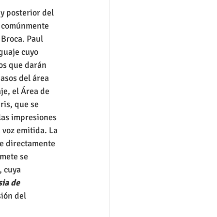
y posterior del 
la comúnmente 
Broca. Paul 
guaje cuyo 
os que darán 
asos del área 
e, el Área de 
ris, que se 
 las impresiones 
 voz emitida. La 
de directamente 
mete se 
, cuya 
ia de 
ión del 