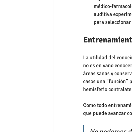
médico-farmacoló
auditiva experime
para seleccionar 
Entrenamient
La utilidad del conoc
no es en vano conocer
áreas sanas y conserv
casos una “función” p
hemisferio contralate
Como todo entrenamien
que puede avanzar con
No podemos dej