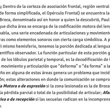
:
 Dentro de la corteza de asociación frontal, región ventral 
o de forma simplificada, el Opérculo Frontal) se encuentra 
Broca, denominada así en honor a quien la descubrió, Paul 
que dicha área se encarga de la codificación motora del len
 habla, una serie encadenada de articulaciones y movimient
bras como elementos sonoros con cierta carga simbólica. A p
el mismo hemisferio, tenemos la porción dedicada al lenguaj
entífico observador. La función particular de esta porción g
 de los lóbulos parietal y temporal, es la decodificación de
 movimiento y articulación que “deforma” o “da forma” a la
daño en alguna de estas áreas genera un problema que inci
ón; estas alteraciones en donde la comunicación se compro
a Motora o de expresión
 si la zona lesionada es la de Broca
a pérdida parcial o total de la posibilidad de articular; 
Afas
iva o de recepción
 si las secuelas radican en la incomprens
.