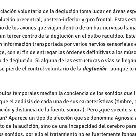
iciación voluntaria de la deglución toma lugar en áreas espe
lución precentral, postero-inferior y giro frontal. Estas es
o de los axones que viajan dentro de un haz nervioso llama
 un tercer centro de la deglución en el bulbo raquídeo. Este
 información transportada por varios nervios sensoriales en
nge, con el fin de entregar las órdenes definitivas a los mús
jo de deglución. Si alguna de las estructuras o vías se llegan
se pierde el control voluntario de la 
deglución
 - aunque lo r
bulos temporales median la conciencia de los sonidos que l
l que el análisis de cada una de sus características (timbre, 
ción y distancia de la fuente sonora). Pero ¿qué sucede si 
ñan? Aparece un tipo de afección que se denomina Agnosia a
to de la audición, sino de una incapacidad del cerebro para
os sonidos, por ello el tratamiento no es fuertemente fonoa