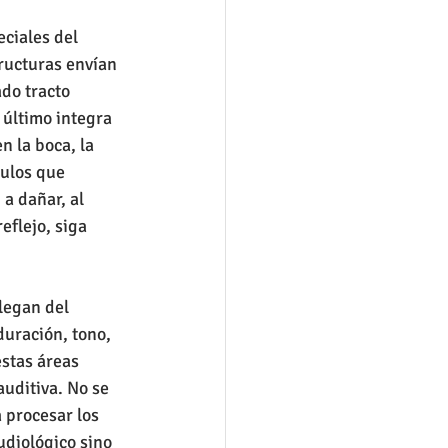
ciales del 
tructuras envían 
do tracto 
 último integra 
 la boca, la 
culos que 
 a dañar, al 
eflejo, siga 
legan del 
duración, tono, 
estas áreas 
uditiva. No se 
 procesar los 
udiológico sino 