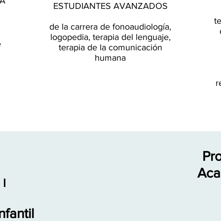
A
ESTUDIANTES AVANZADOS
t
de la carrera de fonoaudiología,
logopedia, terapia del lenguaje,
e
terapia de la comunicación
humana
r
Pr
Aca
 I
fantil