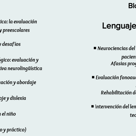
Bl
ica: la evaluación
Lenguaje
y preescolares
y desafíos
◾
Neurociencias del 
pacien
gico: evaluación y
Afasias pro
iva neurolingüística
◾
Evaluación fonoaud
uación y abordaje
Rehabilitación d
je y dislexia
◾ I
ntervención del le
 el niño
te
co y práctico)