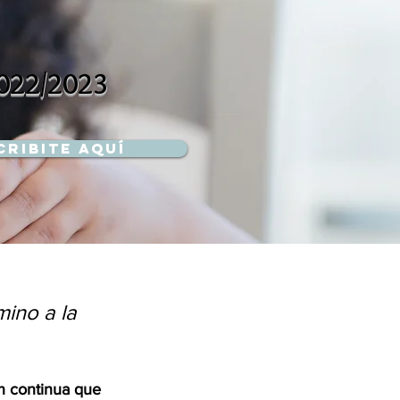
022/2023
cribite aquí
mino a la
ón continua que