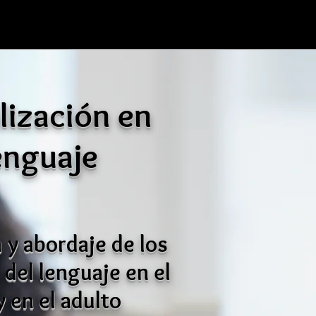
lización en
enguaje
 y abord
aje de lo
s
 del len
guaje en el
y en el adulto