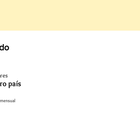
ndo
ares
ro país
 mensual