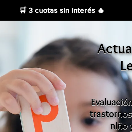
🛒 3 cuotas sin interés 🔥
Actua
L
Evaluación
trastornos
niño 