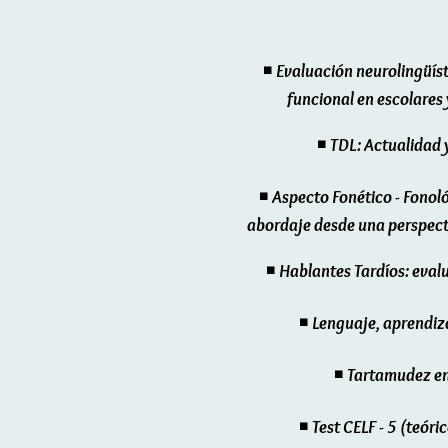
◾
Evaluación neurolingüíst
funcional en escolares 
◾
TDL: Actualidad 
◾
Aspecto Fonético - Fonoló
abordaje desde una perspect
◾
Hablantes Tardíos: eval
◾
Lenguaje, aprendiza
◾
Tartamudez en
◾
Test CELF - 5 (teóri