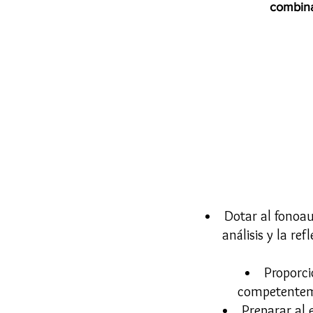
combina 
Dotar al fonoau
análisis y la re
Proporci
competenteme
Preparar al 