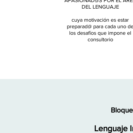
APASIONAD@S POR EL ÁRE
DEL LENGUAJE
cuya motivación es
estar
preparad@ para cada uno d
los desafíos que impone el
consultorio
Bloque
Lenguaje In