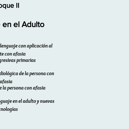
oque II
 en el Adulto
lenguaje con aplicación al
te con afasia
gresivas primarias
iológica de la persona con
afasia
e la persona con afasia
nguaje en el adulto y nuevas
cnologías