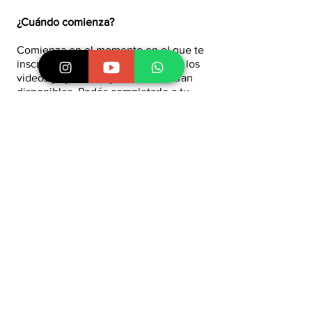
¿Cuándo comienza?
Comienza en el momento en el que te
inscribís y asegurás tu lugar, todos los
videos y ejercicios ya se encuentran
disponibles. Podés completarlo a tu
propio ritmo y avanzar tan rápido o
lento como desees. Tenés acceso de
por vida al contenido.
¿Duración y modalidad?
El seminario tiene una duración de
2:30 horas, dividido en videos de corta
duración. La modalidad es 100%
online, sin días ni horarios fijos para
que puedas hacerlo a tu propio ritmo
en los momentos que mejor se
adapten a tu rutina.