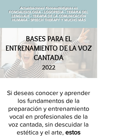
Actualizaciones Fonoaudiológicas
es
FONOAUDIOLOGÍA - LOGOPEDIA - TERAPIA DEL
LENGUAJE - TERAPIA DE LA COMUNICACIÓN
HUMANA - SPEECH THERAPY Y MUCHO MÁS
BASES PARA EL
ENTRENAMIENTO DE LA VOZ
CANTADA
2022
Si deseas conocer y aprender
los fundamentos de la
preparación y entrenamiento
vocal en profesionales de la
voz cantada, sin descuidar la
estética y el arte
,
estos