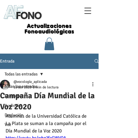
Actualizaciones
Fonoaudiológicas
Entrada
Todas las entradas
@vocología_aplicada
Todas las entradas
16 abr 2020
1 min de lectura
Campaña Día Mundial de la
Lenguaje
Voz 2020
Audición
Deglución
Alumnas de la Universidad Católica de 
La Plata se suman a la campaña por el 
Voz
Día Mundial de la Voz 2020
https://youtu.be/whg2faGWVOA