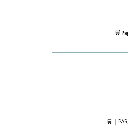
🛒 Pa
🛒 |
PAR