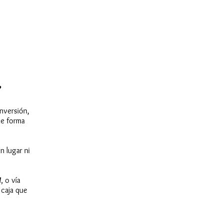
?
nversión,
de forma
n lugar ni
M
, o vía
 caja que