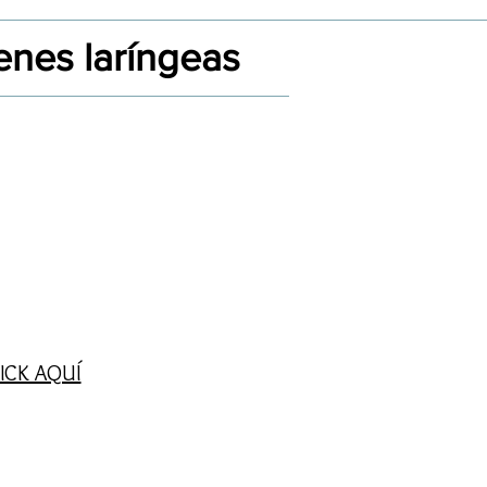
enes laríngeas
ICK AQUÍ