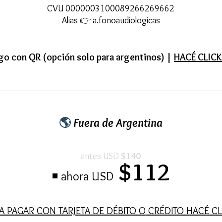
CV
U
0000003100089266269662
Alias 👉 a.fonoaudiologicas
go con QR (opción solo para argentinos) |
HACÉ CLICK
🌎
Fuera de
Argentin
a
antes USD
$140
$112
◾
ah
ora USD
A PAGAR CON TARJETA DE DÉBITO O
CRÉDITO HACÉ CL