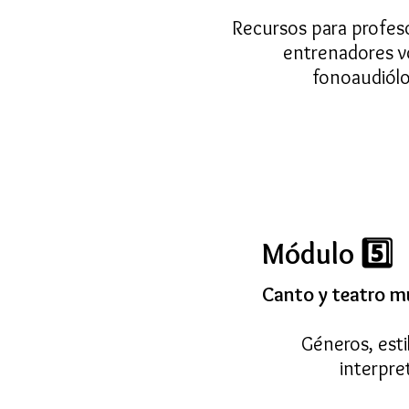
Recursos para profes
entrenadores v
fonoaudiól
Módulo 5️⃣
Canto y teatro m
Géneros, esti
interpre