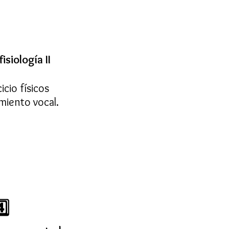
isiología II
icio físicos
miento vocal.
️⃣