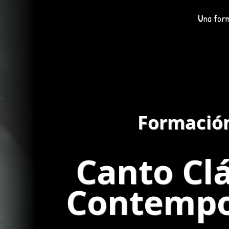
U
na form
Formació
Canto Clá
Contemp