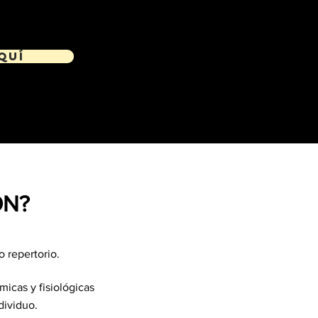
quí
ÓN?
o repertorio.
icas y fisiológicas
dividuo.