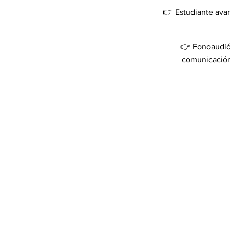
👉
Estudiante avan
👉
Fonoaudiól
comunicación 