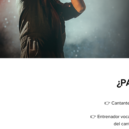
¿P
👉 Cantante 
👉 Entrenador voca
del can