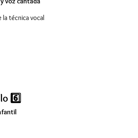
 y voz cantada
 la técnica vocal
o 6️⃣
fantil