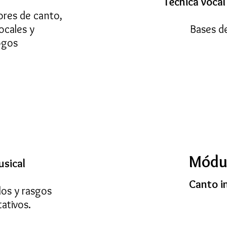
Técnica vocal
ores de canto,
ocales y
Bases de
ogos
Módul
usical
Canto in
los y rasgos
tativos.