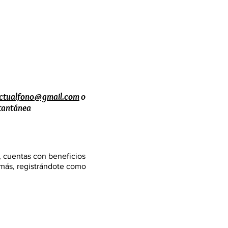
actualfono@gmail.com
o
stantánea
, cuentas con beneficios
demás, registrándote como