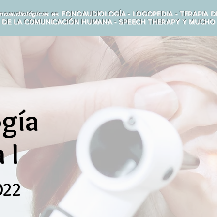
noaudiológicas
es FONOAUDIOLOGÍA - LOGOPEDIA - TERAPIA D
A DE LA COMUNICACIÓN HUMANA - SPEECH THERAPY Y MUCHO
gía
 I
022