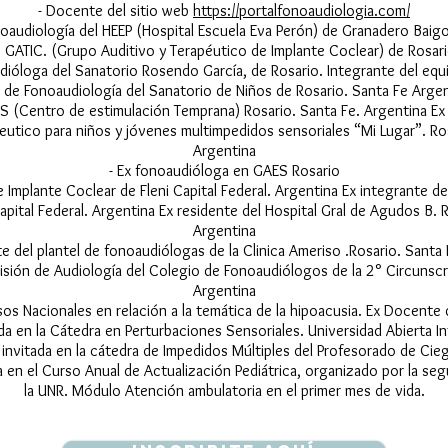
- Docente del sitio web
https://portalfonoaudiologia.com/
onoaudiología del HEEP (Hospital Escuela Eva Perón) de Granadero Baigo
o GATIC. (Grupo Auditivo y Terapéutico de Implante Coclear) de Rosari
dióloga del Sanatorio Rosendo García, de Rosario. Integrante del equ
io de Fonoaudiología del Sanatorio de Niños de Rosario. Santa Fe Arge
S (Centro de estimulación Temprana) Rosario. Santa Fe. Argentina Ex 
utico para niños y jóvenes multimpedidos sensoriales “Mi Lugar”. Ros
Argentina
- Ex fonoaudióloga en GAES Rosario
e Implante Coclear de Fleni Capital Federal. Argentina Ex integrante d
pital Federal. Argentina Ex residente del Hospital Gral de Agudos B. R
Argentina
te del plantel de fonoaudiólogas de la Clinica Ameriso .Rosario. Santa
isión de Audiología del Colegio de Fonoaudiólogos de la 2° Circunscr
Argentina
s Nacionales en relación a la temática de la hipoacusia. Ex Docente 
a en la Cátedra en Perturbaciones Sensoriales. Universidad Abierta I
invitada en la cátedra de Impedidos Múltiples del Profesorado de Cie
 en el Curso Anual de Actualización Pediátrica, organizado por la seg
la UNR. Módulo Atención ambulatoria en el primer mes de vida.