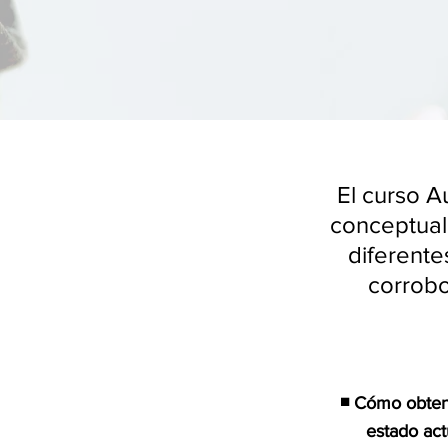
El curso A
conceptual
diferente
corrobo
◾ Cómo obtene
estado act